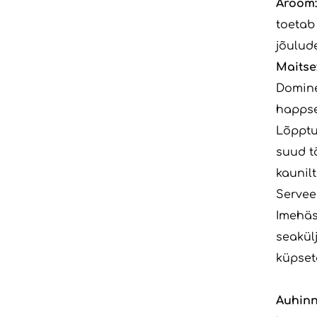
Aroom
toetab
jõulud
Maitse
Domine
happs
Lõpptu
suud tä
kaunil
Servee
Imehäs
seakül
küpset
Auhinn