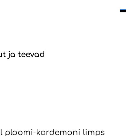
lisati ostukorvi.
Vaata ostukorvi
ut
ja
teevad
l ploomi-kardemoni limps