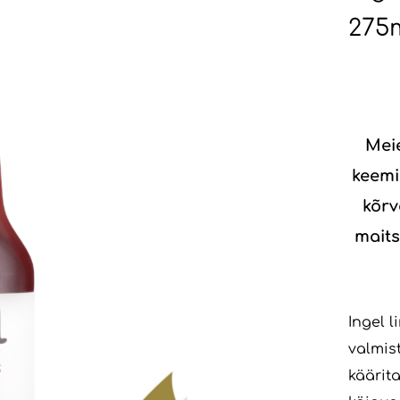
275m
Meie
keemia
kõrv
maits
Ingel 
valmis
käärit